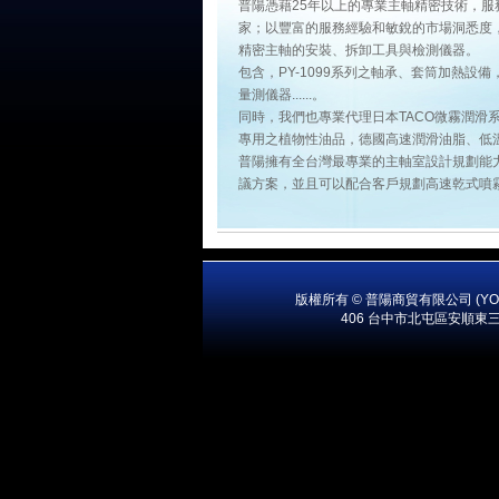
普陽憑藉25年以上的專業主軸精密技術，服
家；以豐富的服務經驗和敏銳的市場洞悉度
精密主軸的安裝、拆卸工具與檢測儀器。
包含，PY-1099系列之軸承、套筒加熱設備，
量測儀器......。
同時，我們也專業代理日本TACO微霧潤滑
專用之植物性油品，德國高速潤滑油脂、低溫長效
普陽擁有全台灣最專業的主軸室設計規劃能
議方案，並且可以配合客戶規劃高速乾式噴
版權所有 © 普陽商貿有限公司 (YOUR 
406 台中市北屯區安順東三街15