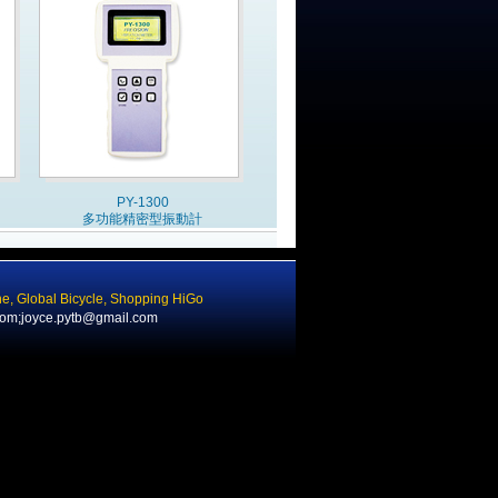
PY-1300
多功能精密型振動計
ne
,
Global Bicycle
,
Shopping HiGo
com;joyce.pytb@gmail.com