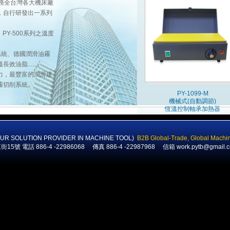
務全台灣各大機床廠
，自行研發出一系列
PY-500系列之溫度
系統、德國潤滑油霧
油脂......。
力，最豐富的潤滑建
霧切削系統。
PY-1099-M
機械式(自動調節)
恆溫控制軸承加熱器
SOLUTION PROVIDER IN MACHINE TOOL)
B2B
Global-Trade
,
Global Machi
號 電話 886-4 -22986068 傳真 886-4 -22987968 信箱
work.pytb@gmail.