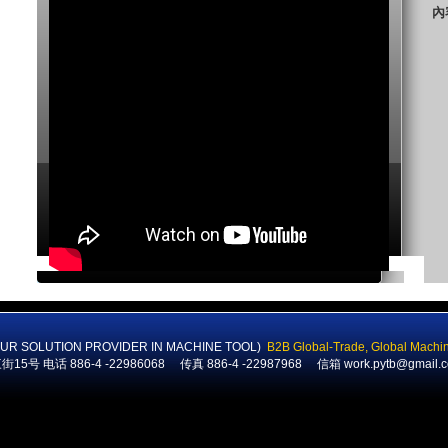
內
SOLUTION PROVIDER IN MACHINE TOOL)
B2B
Global-Trade
,
Global Machi
号 电话 886-4 -22986068 传真 886-4 -22987968 信箱
work.pytb@gmail.