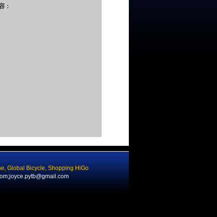
容 :
ne
,
Global Bicycle
,
Shopping HiGo
com;joyce.pytb@gmail.com