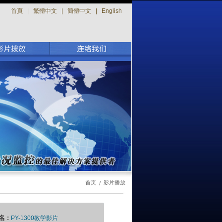
首頁
|
繁體中文
|
簡體中文
|
English
首页
影片播放
/
名 :
PY-1300教学影片